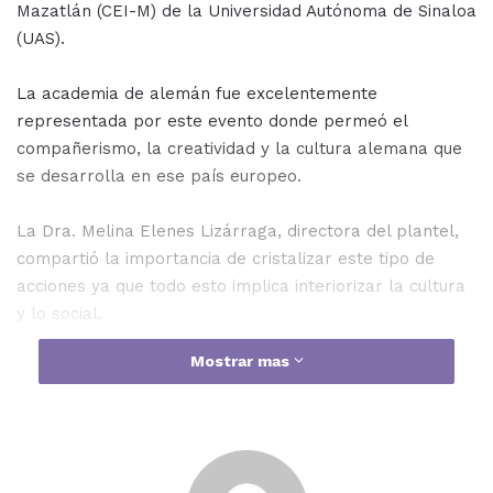
Mazatlán (CEI-M) de la Universidad Autónoma de Sinaloa
(UAS).
La academia de alemán fue excelentemente
representada por este evento donde permeó el
compañerismo, la creatividad y la cultura alemana que
se desarrolla en ese país europeo.
La Dra. Melina Elenes Lizárraga, directora del plantel,
compartió la importancia de cristalizar este tipo de
acciones ya que todo esto implica interiorizar la cultura
y lo social.
Mostrar mas
“Vamos a realizar este evento cultural que se denomina
Oktoberfest, es una celebración muy importante que
realizan los alemanes, y todos sabemos que el