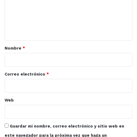
m
del Centro de Estudios de Idiomas Mazatlán, resaltando
e
música, conocimiento y creatividad tanto en el vestuario
n
como en los estands montados para acercarse a la
t
cultura alemana.
a
r
Nombre
*
Mazatlán
Sinaloa
UAS
i
o
*
Correo electrónico
*
Web
Guardar mi nombre, correo electrónico y sitio web en
este navegador para la próxima vez que haga un