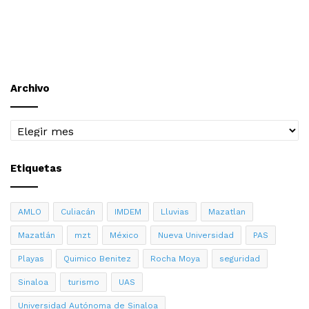
Archivo
Archivo
Etiquetas
AMLO
Culiacán
IMDEM
Lluvias
Mazatlan
Mazatlán
mzt
México
Nueva Universidad
PAS
Playas
Quimico Benitez
Rocha Moya
seguridad
Sinaloa
turismo
UAS
Universidad Autónoma de Sinaloa