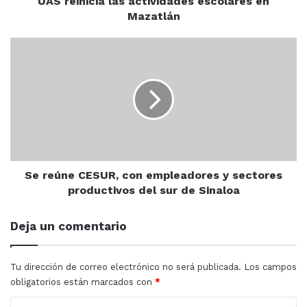
UAS reinicia las actividades escolares en
Mazatlán
Durante el evento, se presentaron las escuadras que
formarán parte del torneo, así como la invitada Liga
Se
reúne
Quintero Castañeda, y la mascota de los Venados de
CESUR,
Mazatlán, “el Venny”.
con
empleadores
y
sectores
productivos
del
sur
Se reúne CESUR, con empleadores y sectores
de
productivos del sur de Sinaloa
Sinaloa
Deja un comentario
Tu dirección de correo electrónico no será publicada.
Los campos
obligatorios están marcados con
*
C