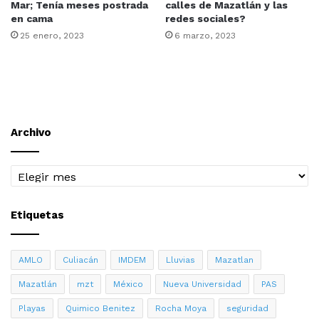
Mar; Tenía meses postrada
calles de Mazatlán y las
en cama
redes sociales?
25 enero, 2023
6 marzo, 2023
Archivo
Archivo
Etiquetas
AMLO
Culiacán
IMDEM
Lluvias
Mazatlan
Mazatlán
mzt
México
Nueva Universidad
PAS
Playas
Quimico Benitez
Rocha Moya
seguridad