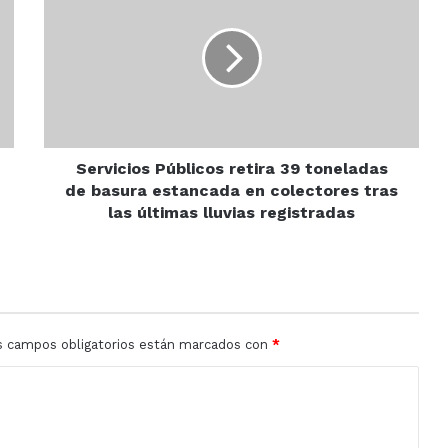
retira
39
toneladas
de
basura
estancada
en
colectores
Servicios Públicos retira 39 toneladas
tras
de basura estancada en colectores tras
las
las últimas lluvias registradas
últimas
lluvias
registradas
s campos obligatorios están marcados con
*