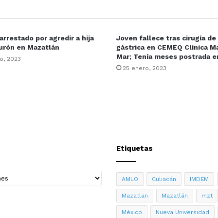
rrestado por agredir a hija
Joven fallece tras cirugía d
urón en Mazatlán
gástrica en CEMEQ Clínica Ma
Mar; Tenía meses postrada 
o, 2023
25 enero, 2023
Etiquetas
AMLO
Culiacán
IMDEM
Mazatlan
Mazatlán
mzt
México
Nueva Universidad