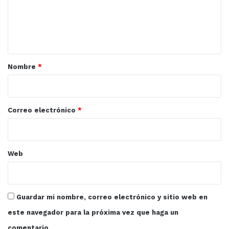
e
faro que nos guía en nuestras vidas, brindándonos ese
n
tesoro que nada ni nadie ha de quitarnos, el
t
conocimiento. Sigan regalando esas alas que a muchas y
a
muchos nos han llevado a buen puerto”, expresó.
r
Nombre
*
i
o
*
Correo electrónico
*
Web
Guardar mi nombre, correo electrónico y sitio web en
este navegador para la próxima vez que haga un
Durante el evento también se reconoció a las maestras
comentario.