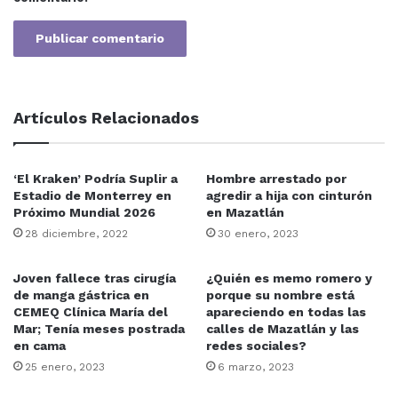
homenajeadas en este año, Lidia Salazar Rojo, Martha
Emilia Borrego Galindo y Armida Martínez Llanes con un
video, en el que comparten su sentir al recordar su
trayectoria y ser reconocidas por su trabajo.
Artículos Relacionados
Día del Maestro
Homenaje
Mazatlán
Premio
Profesores
‘El Kraken’ Podría Suplir a
Hombre arrestado por
Estadio de Monterrey en
agredir a hija con cinturón
Próximo Mundial 2026
en Mazatlán
Rafael Ramírez
Sinaloa
28 diciembre, 2022
30 enero, 2023
Joven fallece tras cirugía
¿Quién es memo romero y
de manga gástrica en
porque su nombre está
CEMEQ Clínica María del
apareciendo en todas las
Mar; Tenía meses postrada
calles de Mazatlán y las
en cama
redes sociales?
25 enero, 2023
6 marzo, 2023