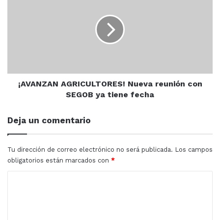
AGRICULTORES!
Nueva
reunión
con
SEGOB
ya
tiene
fecha
¡AVANZAN AGRICULTORES! Nueva reunión con
SEGOB ya tiene fecha
Deja un comentario
Tu dirección de correo electrónico no será publicada.
Los campos
obligatorios están marcados con
*
Por su parte, la Secretaria del Ayuntamiento, Verenice
C
Oleta, resaltó la paciencia, responsabilidad, vocación y
o
amor con el que realizan su labor diaria de enseñar.
m
“Convencida estoy de que son todas y todos ustedes un