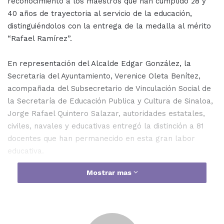
reconocimiento a los maestros que han cumplido 28 y
40 años de trayectoria al servicio de la educación,
distinguiéndolos con la entrega de la medalla al mérito
“Rafael Ramírez”.
En representación del Alcalde Edgar González, la
Secretaria del Ayuntamiento, Verenice Oleta Benítez,
acompañada del Subsecretario de Vinculación Social de
la Secretaría de Educación Publica y Cultura de Sinaloa,
Jorge Rafael Quintero Salazar, autoridades estatales,
civiles, navales y educativas entregó la distinción a 81
docentes que han permanecido en esta gran labor
educativa.
Mostrar mas
El subsecretario destacó el esfuerzo e ímpetu con la
que los docentes buscan hacer de la niñez una sociedad
futura llena de valores y conocimiento. Mencionó que se