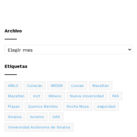
Archivo
Archivo
Etiquetas
AMLO
Culiacán
IMDEM
Lluvias
Mazatlan
Mazatlán
mzt
México
Nueva Universidad
PAS
Playas
Quimico Benitez
Rocha Moya
seguridad
Sinaloa
turismo
UAS
Universidad Autónoma de Sinaloa