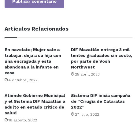
Artículos Relacionados
En navolato; Mujer sale a
DIF Mazatlán entrega 3 mil
trabajar, deja a su hija con
lentes graduados sin costo,
una encragada y esta
por parte de Vosh
abandona a la infante en
Northwest
casa
25 abril, 2023
4 octubre, 2022
Atiende Gobierno Municipal
Sistema DIF inicia campaña
y el Sistema DIF Mazatlán a
de “Cirugía de Cataratas
adulto en estado crítico de
2022”
salud
27 julio, 2022
16 agosto, 2022