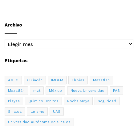
Archivo
Archivo
Etiquetas
AMLO
Culiacán
IMDEM
Lluvias
Mazatlan
Mazatlán
mzt
México
Nueva Universidad
PAS
Playas
Quimico Benitez
Rocha Moya
seguridad
Sinaloa
turismo
UAS
Universidad Autónoma de Sinaloa