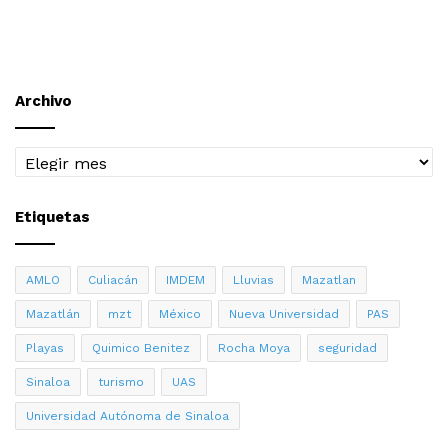
Archivo
Archivo
Etiquetas
AMLO
Culiacán
IMDEM
Lluvias
Mazatlan
Mazatlán
mzt
México
Nueva Universidad
PAS
Playas
Quimico Benitez
Rocha Moya
seguridad
Sinaloa
turismo
UAS
Universidad Autónoma de Sinaloa