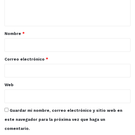
n
t
a
r
Nombre
*
i
o
*
Correo electrónico
*
Web
Guardar mi nombre, correo electrónico y sitio web en
este navegador para la próxima vez que haga un
comentario.