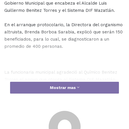
Gobierno Municipal que encabeza el Alcalde Luis
Guillermo Benitez Torres y el Sistema DIF Mazatlán.
En el arranque protocolario, la Directora del organismo
altruista, Brenda Borboa Sarabia, explicó que serán 150
beneficiados, para lo cual, se diagnosticaron a un
promedio de 400 personas.
La funcionaria municipal agradeció al Químico Benitez
Torres el apoyo que otorga al Sistema DIF Mazatlán
para la realización de este tipo de jornadas y por
Mostrar mas
siempre estar al pendiente de lo que ocupa la
paramunicipal.
“Le agradezco enormemente el hecho de que nos apoye
a nosotros como sistema DIF, en donde esté DIF, está