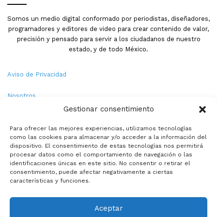
Somos un medio digital conformado por periodistas, diseñadores,
programadores y editores de video para crear contenido de valor,
precisión y pensado para servir a los ciudadanos de nuestro
estado, y de todo México.
Aviso de Privacidad
Nosotros
Gestionar consentimiento
Términos y Condiciones
Para ofrecer las mejores experiencias, utilizamos tecnologías
como las cookies para almacenar y/o acceder a la información del
Política de Cookies
dispositivo. El consentimiento de estas tecnologías nos permitirá
procesar datos como el comportamiento de navegación o las
Contacto
identificaciones únicas en este sitio. No consentir o retirar el
consentimiento, puede afectar negativamente a ciertas
características y funciones.
© Copyright 2026,PMX. Todos los derechos reservados.
Aceptar
Inicio
Local
Estatal
Nacional
Internacional
Deportes