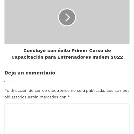
éxito
Primer
Curso
de
Capacitación
para
Entrenadores
Imdem
Concluye con éxito Primer Curso de
2022
Capacitación para Entrenadores Imdem 2022
Deja un comentario
Tu dirección de correo electrónico no será publicada.
Los campos
obligatorios están marcados con
*
C
o
m