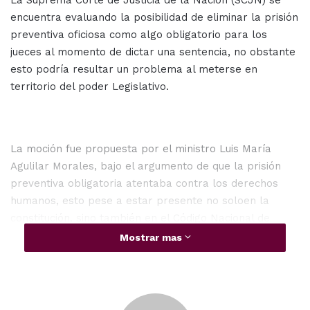
La Suprema Corte de Justicia de la Nación (SCJN) se
encuentra evaluando la posibilidad de eliminar la prisión
preventiva oficiosa como algo obligatorio para los
jueces al momento de dictar una sentencia, no obstante
esto podría resultar un problema al meterse en
territorio del poder Legislativo.
La moción fue propuesta por el ministro Luis María
Agulilar Morales, bajo el argumento de que la prisión
preventiva obligatoria atentaba contra los derechos
humanos, esto pese a estar presente no soloen la
constitución, sino también en el Código Nacional de
Procedimientos Legales.
Mostrar mas
La moción resulta especialmente controversial al
tratarse de algo que se considera anticonstitucionalista,
además de aprobarse podría alentizar el proceso en