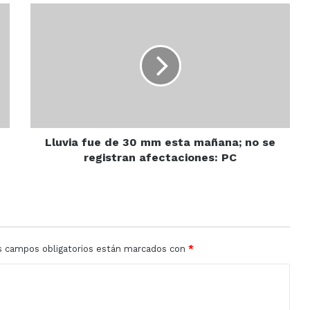
Lluvia
fue
de
30
mm
esta
mañana;
no
se
registran
Lluvia fue de 30 mm esta mañana; no se
afectaciones:
registran afectaciones: PC
PC
s campos obligatorios están marcados con
*