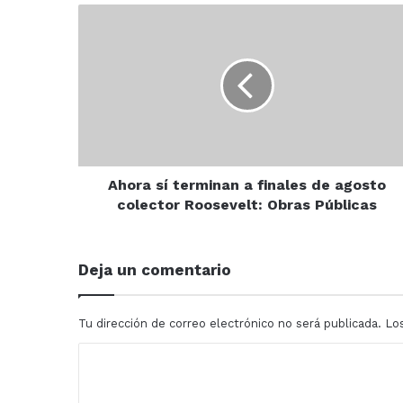
Ahora
sí
terminan
a
finales
de
agosto
colector
Roosevelt:
Obras
Ahora sí terminan a finales de agosto
Públicas
colector Roosevelt: Obras Públicas
Deja un comentario
Tu dirección de correo electrónico no será publicada.
Lo
C
o