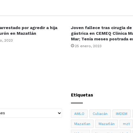
rrestado por agredir a hija
Joven fallece tras cirugía d
urón en Mazatlán
gástrica en CEMEQ Clínica Ma
Mar; Tenía meses postrada 
o, 2023
25 enero, 2023
Etiquetas
AMLO
Culiacán
IMDEM
Mazatlan
Mazatlán
mzt