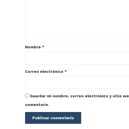
m
e
n
t
a
r
Nombre
*
i
o
*
Correo electrónico
*
Guardar mi nombre, correo electrónico y sitio w
comentario.