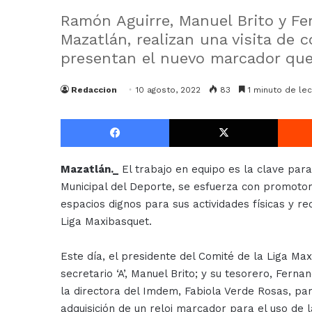
Ramón Aguirre, Manuel Brito y Fe
Mazatlán, realizan una visita de c
presentan el nuevo marcador que 
Redaccion
10 agosto, 2022
83
1 minuto de lec
Facebook
X
Mazatlán._
El trabajo en equipo es la clave para 
Municipal del Deporte, se esfuerza con promoto
espacios dignos para sus actividades físicas y re
Liga Maxibasquet.
Este día, el presidente del Comité de la Liga M
secretario ‘A’, Manuel Brito; y su tesorero, Ferna
la directora del Imdem, Fabiola Verde Rosas, pa
adquisición de un reloj marcador para el uso de 