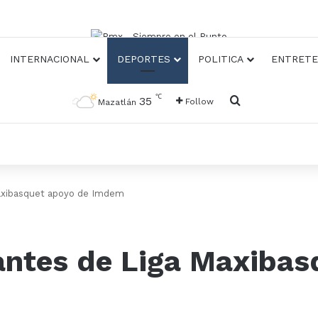
INTERNACIONAL
DEPORTES
POLITICA
ENTRETE
℃
Busqueda
35
Follow
Mazatlán
Maxibasquet apoyo de Imdem
antes de Liga Maxibas