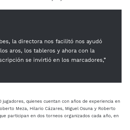
es, la directora nos facilitó nos ayudó
los aros, los tableros y ahora con la
cripción se invirtió en los marcadores,”
 jugadores, quienes cuentan con años de experiencia en
oberto Meza, Hilario Cázares, Miguel Osuna y Roberto
 que participan en dos torneos organizados cada año, en