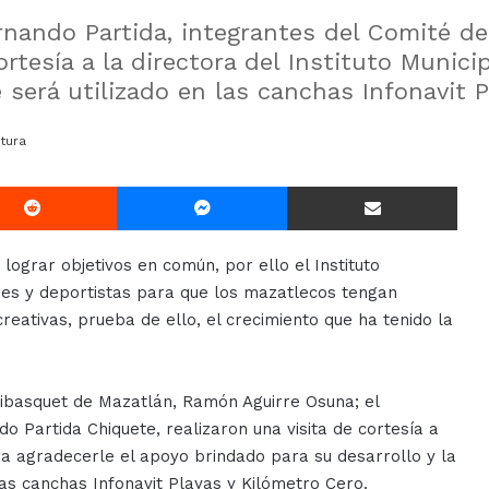
rnando Partida, integrantes del Comité de
ortesía a la directora del Instituto Munici
será utilizado en las canchas Infonavit P
tura
Reddit
Messenger
Compartir Via E-mail
lograr objetivos en común, por ello el Instituto
res y deportistas para que los mazatlecos tengan
creativas, prueba de ello, el crecimiento que ha tenido la
axibasquet de Mazatlán, Ramón Aguirre Osuna; el
ndo Partida Chiquete, realizaron una visita de cortesía a
ra agradecerle el apoyo brindado para su desarrollo y la
las canchas Infonavit Playas y Kilómetro Cero.