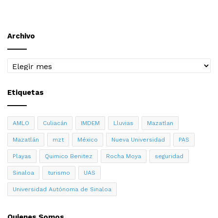
Archivo
Archivo
Etiquetas
AMLO
Culiacán
IMDEM
Lluvias
Mazatlan
Mazatlán
mzt
México
Nueva Universidad
PAS
Playas
Quimico Benitez
Rocha Moya
seguridad
Sinaloa
turismo
UAS
Universidad Autónoma de Sinaloa
Quienes Somos