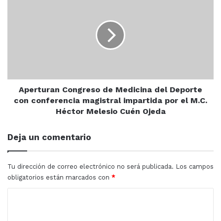
Hidráulica
Congreso
de
Desde el viernes y sábado, personal de la coordinación
Medicina
de Infraestructura Deportiva del Imdem realizó limpieza
del
preventiva en el rectángulo futbolero, en beneficio de
Deporte
cientos de jugadores que se reúnen cada fin de semana
con
entorno al balón.
conferencia
magistral
impartida
Aperturan Congreso de Medicina del Deporte
por
con conferencia magistral impartida por el M.C.
el
Héctor Melesio Cuén Ojeda
M.C.
Mazatlán
Sinaloa
Héctor
Deja un comentario
Melesio
Cuén
Ojeda
Tu dirección de correo electrónico no será publicada.
Los campos
obligatorios están marcados con
*
C
o