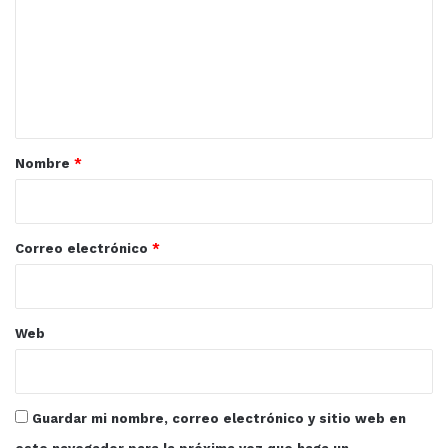
m
e
n
t
a
r
Nombre
*
i
o
*
Correo electrónico
*
Web
Guardar mi nombre, correo electrónico y sitio web en