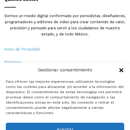
Somos un medio digital conformado por periodistas, diseñadores,
programadores y editores de video para crear contenido de valor,
precisión y pensado para servir a los ciudadanos de nuestro
estado, y de todo México.
Aviso de Privacidad
Nosotros
Gestionar consentimiento
Términos y Condiciones
Para ofrecer las mejores experiencias, utilizamos tecnologías
como las cookies para almacenar y/o acceder a la información del
Política de Cookies
dispositivo. El consentimiento de estas tecnologías nos permitirá
procesar datos como el comportamiento de navegación o las
Contacto
identificaciones únicas en este sitio. No consentir o retirar el
consentimiento, puede afectar negativamente a ciertas
características y funciones.
© Copyright 2026,PMX. Todos los derechos reservados.
Aceptar