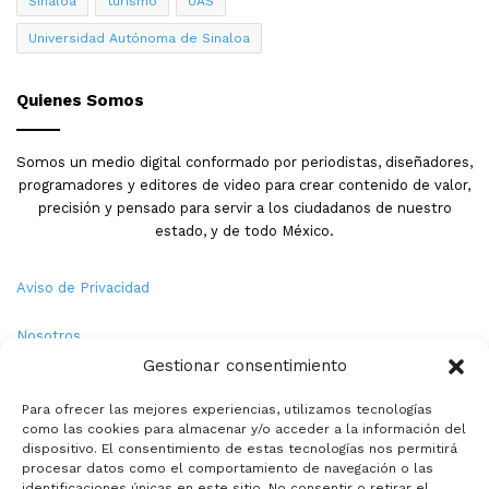
Sinaloa
turismo
UAS
Universidad Autónoma de Sinaloa
Quienes Somos
Somos un medio digital conformado por periodistas, diseñadores,
programadores y editores de video para crear contenido de valor,
precisión y pensado para servir a los ciudadanos de nuestro
estado, y de todo México.
Aviso de Privacidad
Nosotros
Gestionar consentimiento
Términos y Condiciones
Para ofrecer las mejores experiencias, utilizamos tecnologías
como las cookies para almacenar y/o acceder a la información del
Política de Cookies
dispositivo. El consentimiento de estas tecnologías nos permitirá
procesar datos como el comportamiento de navegación o las
Contacto
identificaciones únicas en este sitio. No consentir o retirar el