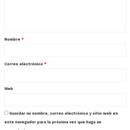
e
n
t
a
r
Nombre
*
i
o
*
Correo electrónico
*
Web
Guardar mi nombre, correo electrónico y sitio web en
este navegador para la próxima vez que haga un