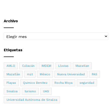
Archivo
Archivo
Etiquetas
AMLO
Culiacán
IMDEM
Lluvias
Mazatlan
Mazatlán
mzt
México
Nueva Universidad
PAS
Playas
Quimico Benitez
Rocha Moya
seguridad
Sinaloa
turismo
UAS
Universidad Autónoma de Sinaloa