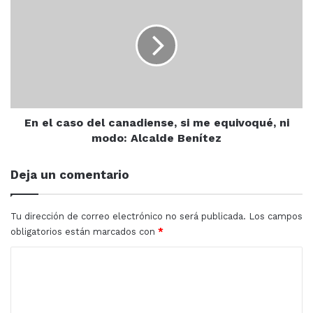
el
caso
del
canadiense,
si
me
equivoqué,
ni
modo:
En el caso del canadiense, si me equivoqué, ni
Alcalde
modo: Alcalde Benítez
Benítez
Deja un comentario
Tu dirección de correo electrónico no será publicada.
Los campos
obligatorios están marcados con
*
C
o
m