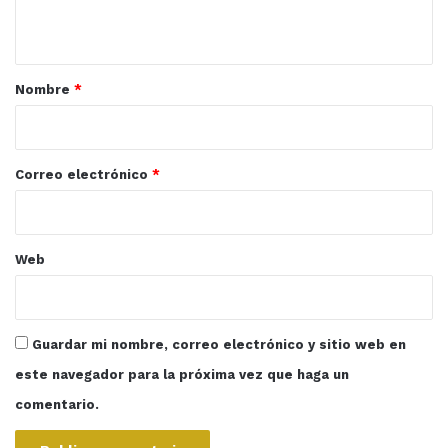
t
Perú – 6 de abril de 2023
a
r
Nombre
*
i
o
Cine
Entretenimiento
JackBlack
*
Correo electrónico
*
Mario
SuperMarioBros
Yahoo!
Web
Guardar mi nombre, correo electrónico y sitio web en
este navegador para la próxima vez que haga un
comentario.