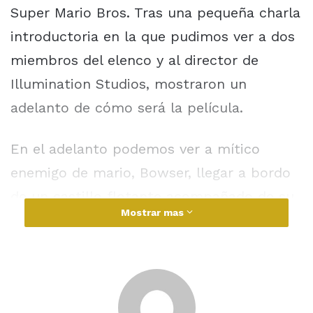
Super Mario Bros. Tras una pequeña charla
introductoria en la que pudimos ver a dos
miembros del elenco y al director de
Illumination Studios, mostraron un
adelanto de cómo será la película.
En el adelanto podemos ver a mítico
enemigo de mario, Bowser, llegar a bordo
de un castillo flotante acompañado de su
Mostrar mas
ejército de koopas para invadir un reino
helado poblado por los Pingüinos. Una vez
derrotados, Bowser logra conseguir una
Estrella. Dado que después vemos a mario