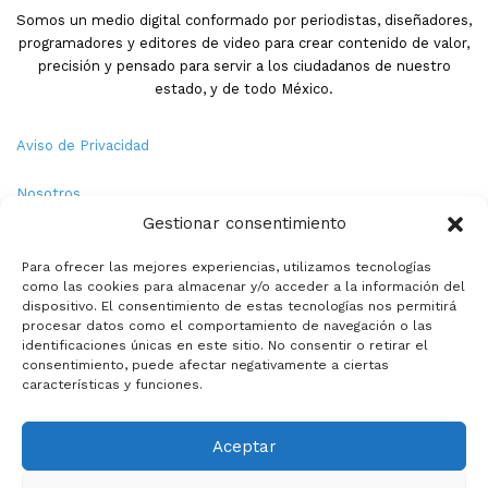
Somos un medio digital conformado por periodistas, diseñadores,
programadores y editores de video para crear contenido de valor,
precisión y pensado para servir a los ciudadanos de nuestro
estado, y de todo México.
Aviso de Privacidad
Nosotros
Gestionar consentimiento
Términos y Condiciones
Para ofrecer las mejores experiencias, utilizamos tecnologías
como las cookies para almacenar y/o acceder a la información del
Política de Cookies
dispositivo. El consentimiento de estas tecnologías nos permitirá
procesar datos como el comportamiento de navegación o las
Contacto
identificaciones únicas en este sitio. No consentir o retirar el
consentimiento, puede afectar negativamente a ciertas
características y funciones.
© Copyright 2026,PMX. Todos los derechos reservados.
Aceptar
Inicio
Local
Estatal
Nacional
Internacional
Deportes