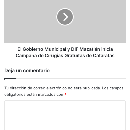
Municipal
El Alcalde invitó cordialmente a los ciudadanos en general
y
a pagar puntualmente sus impuestos municipales ya que a
DIF
Mazatlán
través de estos se realizan obras para beneficio social
inicia
como las que este miércoles entregó.
Campaña
de
Cirugías
El Gobierno Municipal y DIF Mazatlán inicia
Gratuitas
Campaña de Cirugías Gratuitas de Cataratas
de
deportes
Mazatlan
Sinaloa
Cataratas
Deja un comentario
Tu dirección de correo electrónico no será publicada.
Los campos
obligatorios están marcados con
*
C
o
m