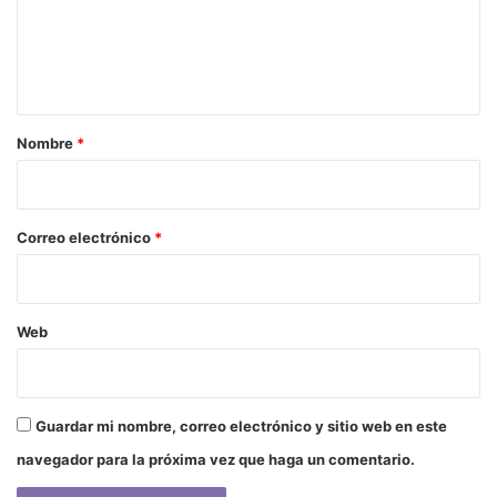
e
n
t
a
r
Nombre
*
i
o
*
Correo electrónico
*
Web
Guardar mi nombre, correo electrónico y sitio web en este
navegador para la próxima vez que haga un comentario.