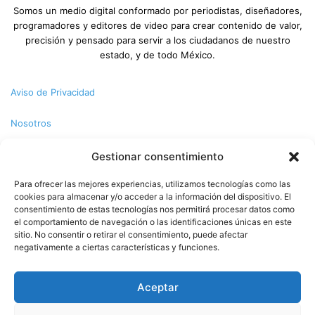
Somos un medio digital conformado por periodistas, diseñadores,
programadores y editores de video para crear contenido de valor,
precisión y pensado para servir a los ciudadanos de nuestro
estado, y de todo México.
Aviso de Privacidad
Nosotros
Términos y Condiciones
Gestionar consentimiento
Para ofrecer las mejores experiencias, utilizamos tecnologías como las
Política de Cookies
cookies para almacenar y/o acceder a la información del dispositivo. El
consentimiento de estas tecnologías nos permitirá procesar datos como
Contacto
el comportamiento de navegación o las identificaciones únicas en este
sitio. No consentir o retirar el consentimiento, puede afectar
negativamente a ciertas características y funciones.
© Copyright 2026,PMX. Todos los derechos reservados.
Aceptar
Inicio
Local
Estatal
Nacional
Internacional
Deportes