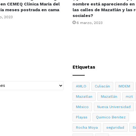
 en CEMEQ Clínica María del
nombre está apareciendo en
nía meses postrada en cama
las calles de Mazatlán y las 
sociales?
o, 2023
6 marzo, 2023
Etiquetas
AMLO
Culiacán
IMDEM
Mazatlan
Mazatlán
mzt
México
Nueva Universidad
Playas
Quimico Benitez
Rocha Moya
seguridad
S