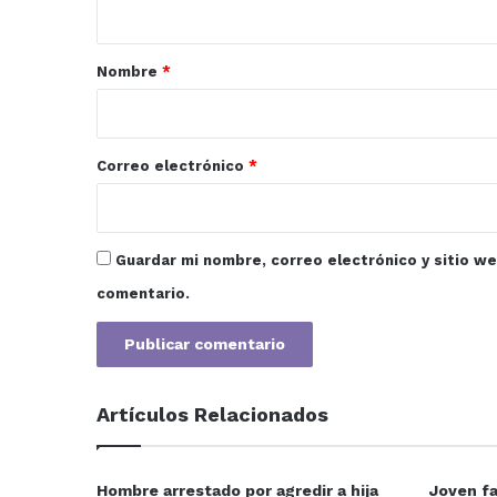
a
r
Nombre
*
i
o
*
Correo electrónico
*
Guardar mi nombre, correo electrónico y sitio w
comentario.
Artículos Relacionados
Hombre arrestado por agredir a hija
Joven fa