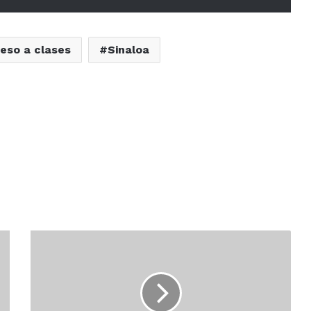
eso a clases
Sinaloa
Está
transparente
la
ampliación
presupuestal:
Regidor