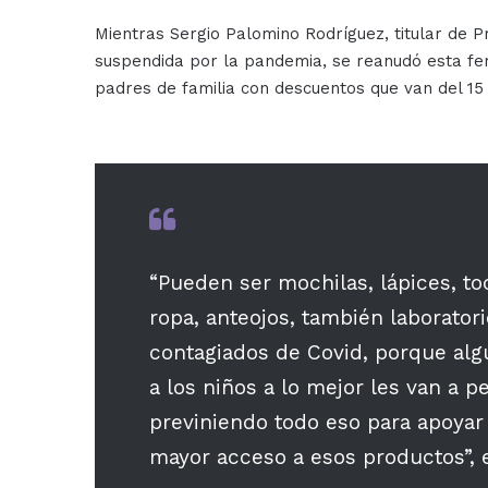
Mientras Sergio Palomino Rodríguez, titular de 
suspendida por la pandemia, se reanudó esta feri
padres de familia con descuentos que van del 15 
“Pueden ser mochilas, lápices, to
ropa, anteojos, también laborator
contagiados de Covid, porque alg
a los niños a lo mejor les van a 
previniendo todo eso para apoyar 
mayor acceso a esos productos”, e