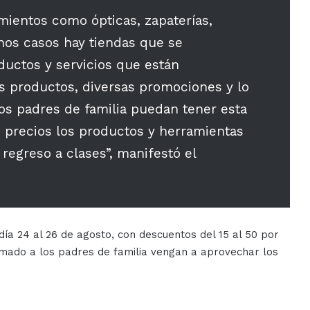
mientos como ópticas, zapaterías,
nos casos hay tiendas que se
uctos y servicios que están
os productos, diversas promociones y lo
s padres de familia puedan tener esta
 precios los productos y herramientas
regreso a clases”, manifestó el
ía 24 al 26 de agosto, con descuentos del 15 al 50 por
lamado a los padres de familia vengan a aprovechar los