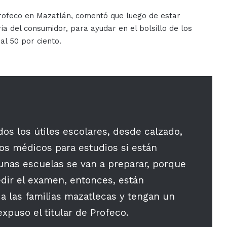
Profeco en Mazatlán, comentó que luego de estar
a del consumidor, para ayudar en el bolsillo de los
al 50 por ciento.
dos los útiles escolares, desde calzado,
ios médicos para estudios si están
unas escuelas se van a preparar, porque
pedir el examen, entonces, están
a las familias mazatlecas y tengan un
xpuso el titular de Profeco.