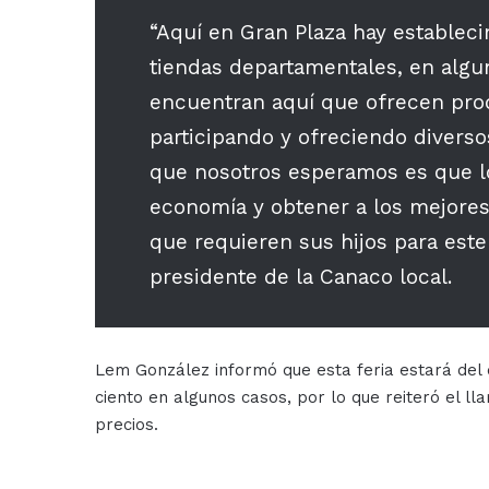
“Aquí en Gran Plaza hay estableci
tiendas departamentales, en algu
encuentran aquí que ofrecen prod
participando y ofreciendo divers
que nosotros esperamos es que lo
economía y obtener a los mejores
que requieren sus hijos para este 
presidente de la Canaco local.
Lem González informó que esta feria estará del d
ciento en algunos casos, por lo que reiteró el l
precios.