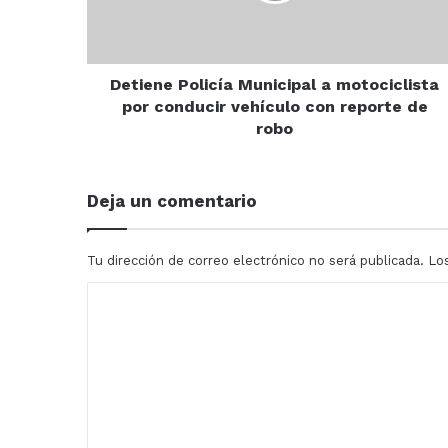
conducir
vehículo
con
reporte
Detiene Policía Municipal a motociclista
de
por conducir vehículo con reporte de
robo
robo
Deja un comentario
Tu dirección de correo electrónico no será publicada.
Lo
C
o
m
e
n
t