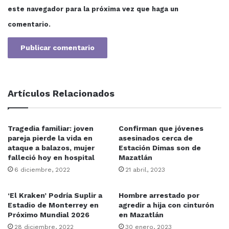
egresar le ayudará para conseguir un trabajo y para
este navegador para la próxima vez que haga un
reforzar conocimientos; además de compartir que ha
comentario.
participado en veranos científicos y en concurso
impulsado por la NASA.
Las certificaciones que se presentan corresponden a:
Software development, Databases, JavaScript y Java,
todas avaladas por CERTIPORT, CERTNEXUS y
Artículos Relacionados
PEARSON.
Tragedia familiar: joven
Confirman que jóvenes
Mazatlán
Sinaloa
UAS
pareja pierde la vida en
asesinados cerca de
ataque a balazos, mujer
Estación Dimas son de
falleció hoy en hospital
Mazatlán
6 diciembre, 2022
21 abril, 2023
‘El Kraken’ Podría Suplir a
Hombre arrestado por
Estadio de Monterrey en
agredir a hija con cinturón
Próximo Mundial 2026
en Mazatlán
28 diciembre, 2022
30 enero, 2023