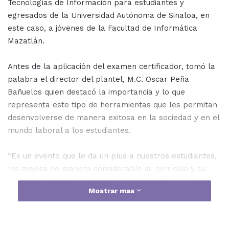
Tecnologías de Información para estudiantes y
egresados de la Universidad Autónoma de Sinaloa, en
este caso, a jóvenes de la Facultad de Informática
Mazatlán.
Antes de la aplicación del examen certificador, tomó la
palabra el director del plantel, M.C. Oscar Peña
Bañuelos quien destacó la importancia y lo que
representa este tipo de herramientas que les permitan
desenvolverse de manera exitosa en la sociedad y en el
mundo laboral a los estudiantes.
“Es un evento que le da un plus a nuestros estudiantes,
les mejora de manera considerable su currículo y su
preparación académica, es decir una certificación por un
Mostrar mas
organismo nacional e internacional para su
desenvolvimiento en el área laboral. Estas
certificaciones son muy específicas y son en área del