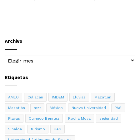
Archivo
Archivo
Etiquetas
AMLO
Culiacán
IMDEM
Lluvias
Mazatlan
Mazatlán
mzt
México
Nueva Universidad
PAS
Playas
Quimico Benitez
Rocha Moya
seguridad
Sinaloa
turismo
UAS
Universidad Autónoma de Sinaloa