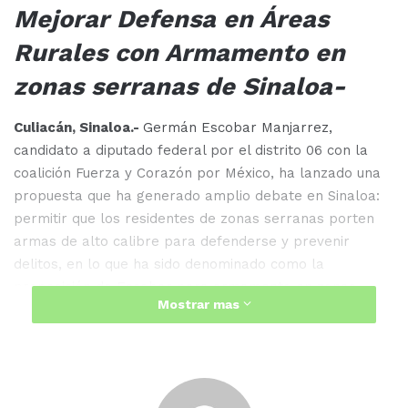
Mejorar Defensa en Áreas
Rurales con Armamento en
zonas serranas de Sinaloa-
Culiacán, Sinaloa.-
Germán Escobar Manjarrez,
candidato a diputado federal por el distrito 06 con la
coalición Fuerza y Corazón por México, ha lanzado una
propuesta que ha generado amplio debate en Sinaloa:
permitir que los residentes de zonas serranas porten
armas de alto calibre para defenderse y prevenir
delitos, en lo que ha sido denominado como la
proposición de Escobar para armamento en zonas
Mostrar mas
serranas de Sinaloa.
Síguenos en nuestra página de Facebook para