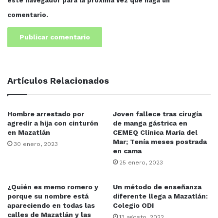
este navegador para la próxima vez que haga un
comentario.
Artículos Relacionados
Hombre arrestado por
Joven fallece tras cirugía
agredir a hija con cinturón
de manga gástrica en
en Mazatlán
CEMEQ Clínica María del
Mar; Tenía meses postrada
30 enero, 2023
en cama
25 enero, 2023
¿Quién es memo romero y
Un método de enseñanza
porque su nombre está
diferente llega a Mazatlán:
apareciendo en todas las
Colegio ODI
calles de Mazatlán y las
13 agosto, 2022