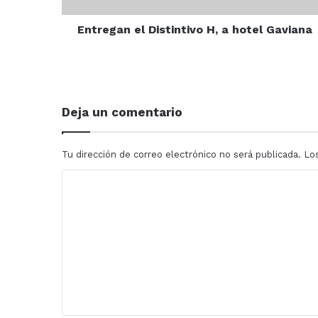
Entregan el Distintivo H, a hotel Gaviana
Deja un comentario
Tu dirección de correo electrónico no será publicada.
Lo
C
o
m
e
n
t
a