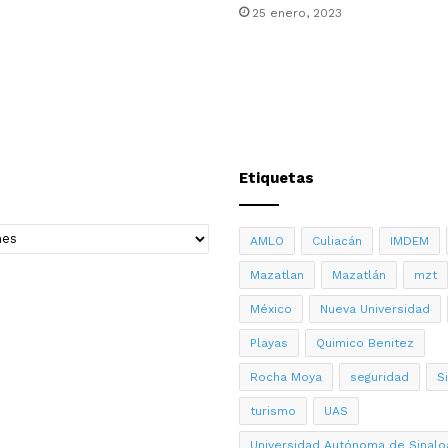
25 enero, 2023
Etiquetas
AMLO
Culiacán
IMDEM
Mazatlan
Mazatlán
mzt
México
Nueva Universidad
Playas
Quimico Benitez
Rocha Moya
seguridad
S
turismo
UAS
Universidad Autónoma de Sinalo