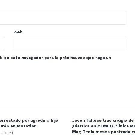
Web
eb en este navegador para la próxima vez que haga un
rrestado por agredir a hija
Joven fallece tras cirugía d
urón en Mazatlán
gástrica en CEMEQ Clínica Ma
Mar; Tenía meses postrada 
o, 2023