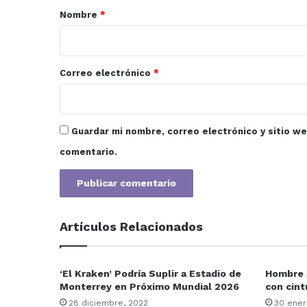
r
Nombre
*
i
o
*
Correo electrónico
*
Guardar mi nombre, correo electrónico y sitio w
comentario.
Artículos Relacionados
‘El Kraken’ Podría Suplir a Estadio de
Hombre a
Monterrey en Próximo Mundial 2026
con cint
28 diciembre, 2022
30 ener