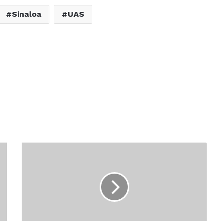
Sinaloa
UAS
ASESINAN
A
LA
ACTIVISTA
Y
RASTREADORA
DE
ELOTA,