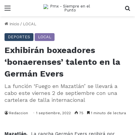
Menu
B
Inicio
/
LOCAL
DEPORTES
LOCAL
Exhibirán boxeadores
‘bonaerenses’ talento en la
Germán Evers
La función ‘Fuego en Mazatlán’ se llevará a
cabo este viernes 2 de septiembre con una
cartelera de talla internacional
Redaccion
1 septiembre, 2022
75
1 minuto de lectura
Mazatlán._
La cancha Germán Evers recibirá por