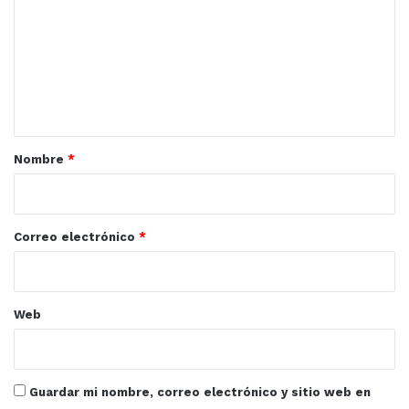
m
IMDEM
Mazatlán
Sinaloa
e
n
t
a
r
Nombre
*
i
o
*
Correo electrónico
*
Web
Guardar mi nombre, correo electrónico y sitio web en