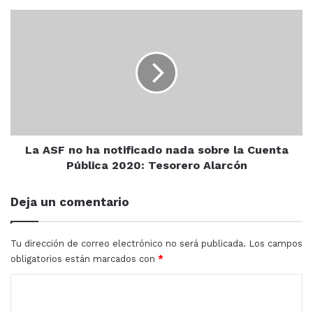
Benítez
La
ASF
no
ha
notificado
nada
sobre
la
Cuenta
Pública
La ASF no ha notificado nada sobre la Cuenta
Se alistan para su debut
2020:
Pública 2020: Tesorero Alarcón
Tesorero
Alarcón
Alán Ríos, de Escuinapa, hará su debut en los tinglados,
Deja un comentario
en un combate contra Eduardo Cortes, mientras que el
argelio, Akim “Toro” Tayeb, subirá por vez primera al
Tu dirección de correo electrónico no será publicada.
Los campos
cuadrilátero en México, cuando se enfrente en la
obligatorios están marcados con
*
categoría de los semicompletos ante el también
debutante, Erik González.
C
o