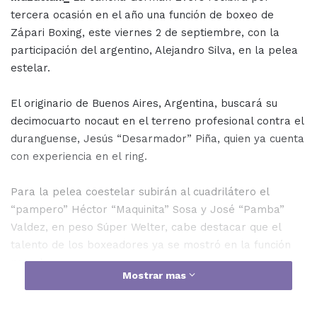
tercera ocasión en el año una función de boxeo de
Zápari Boxing, este viernes 2 de septiembre, con la
participación del argentino, Alejandro Silva, en la pelea
estelar.
El originario de Buenos Aires, Argentina, buscará su
decimocuarto nocaut en el terreno profesional contra el
duranguense, Jesús “Desarmador” Piña, quien ya cuenta
con experiencia en el ring.
Para la pelea coestelar subirán al cuadrilátero el
“pampero” Héctor “Maquinita” Sosa y José “Pamba”
Valdez, en peso Súper Welter, cabe destacar que el
talento de los boxeadores ya se mostró en la función
pasada.
Mostrar mas