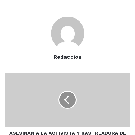
mencionado kínder, para escuchar sus necesidades.
El Secretario dijo que el acuerdo al que llegó con los
padres de familia, es la demolición de manera
inmediata, y empezar a levantar la barda con el apoyo
del personal del área de Obras Públicas, para que los
niños regresen a las aulas del kínder
Redaccion
satisfactoriamente.
ASESINAN
A
LA
ACTIVISTA
Y
“Esa una barda que fue
RASTREADORA
vandalizada; le quitaron todas las
DE
ELOTA,
varillas y toda la estructura, esa
ROSARIO
barda está a punto de colapsar.
LILIAN
ASESINAN A LA ACTIVISTA Y RASTREADORA DE