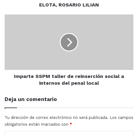
ELOTA, ROSARIO LILIAN
Hay que derrumbarla y levantarla
de nuevo”, comentó.
Imparte
SSPM
taller
de
reinserción
social
a
internos
del
penal
Imparte SSPM taller de reinserción social a
local
internos del penal local
Deja un comentario
Tu dirección de correo electrónico no será publicada.
Los campos
obligatorios están marcados con
*
C