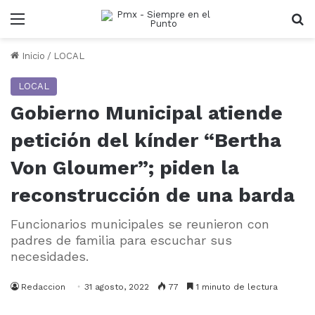
Menu
B
Inicio
/
LOCAL
LOCAL
Gobierno Municipal atiende
petición del kínder “Bertha
Von Gloumer”; piden la
reconstrucción de una barda
Funcionarios municipales se reunieron con
padres de familia para escuchar sus
necesidades.
Redaccion
31 agosto, 2022
77
1 minuto de lectura