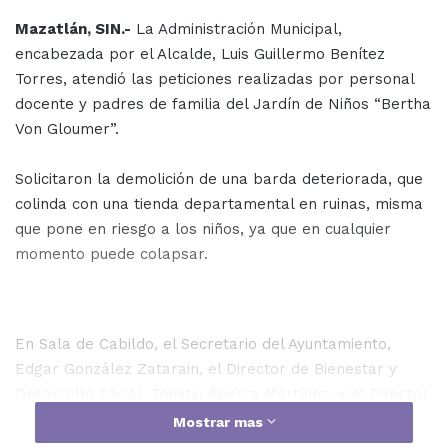
Mazatlán, SIN.-
La Administración Municipal,
encabezada por el Alcalde, Luis Guillermo Benítez
Torres, atendió las peticiones realizadas por personal
docente y padres de familia del Jardín de Niños “Bertha
Von Gloumer”.
Solicitaron la demolición de una barda deteriorada, que
colinda con una tienda departamental en ruinas, misma
que pone en riesgo a los niños, ya que en cualquier
momento puede colapsar.
En Sala de Cabildo, el Secretario del Ayuntamiento,
Edgar González Zatarain, el Director de Bienestar y
Desarrollo Social, Tonatiu Guerra Martínez, y el Director
de Obras Públicas, Luis Núñez Gutiérrez, se reunieron
Mostrar mas
con docentes y padres de familia que tienen hijos en el