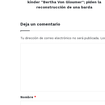
la
kínder “Bertha Von Gloumer”; piden la
reconstrucción
reconstrucción de una barda
de
una
barda
Deja un comentario
Tu dirección de correo electrónico no será publicada.
Lo
C
o
m
e
n
t
a
r
Nombre
*
i