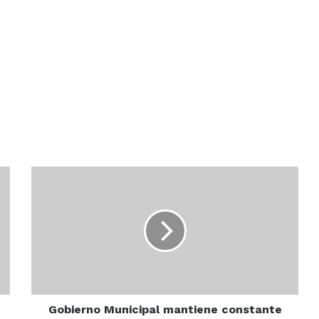
Gobierno
Municipal
mantiene
constante
programa
de
bacheo
Gobierno Municipal mantiene constante