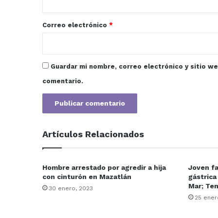
o
*
Correo electrónico
*
Guardar mi nombre, correo electrónico y sitio w
comentario.
Artículos Relacionados
Hombre arrestado por agredir a hija
Joven fa
con cinturón en Mazatlán
gástrica
Mar; Te
30 enero, 2023
25 ener