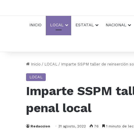
INICIO
LOCAL
ESTATAL
NACIONAL
Inicio
/
LOCAL
/
Imparte SSPM taller de reinserción soc
LOCAL
Imparte SSPM talle
penal local
Redaccion
31 agosto, 2022
76
1 minuto de lec