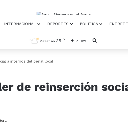
INTERNACIONAL
DEPORTES
POLITICA
ENTRETE
℃
Busqueda
35
Follow
Mazatlán
ial a internos del penal local
r de reinserción socia
tura