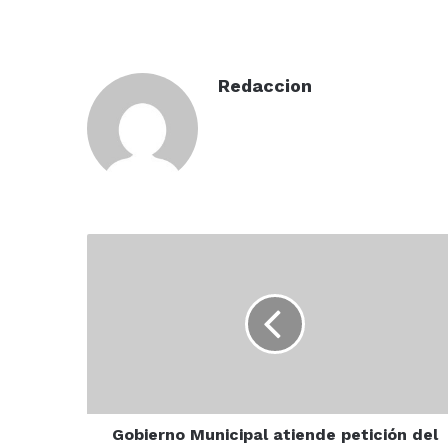
Redaccion
Gobierno
Municipal
atiende
petición
del
kínder
“Bertha
Von
Gloumer”;
piden
Gobierno Municipal atiende petición del