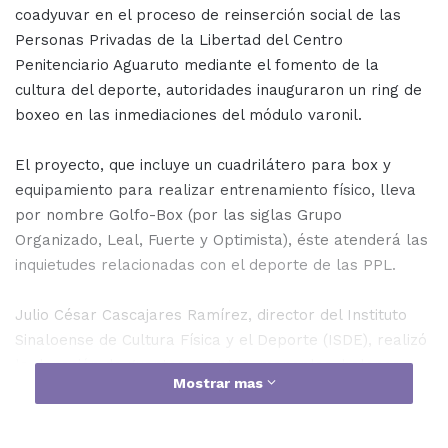
coadyuvar en el proceso de reinserción social de las
Personas Privadas de la Libertad del Centro
Penitenciario Aguaruto mediante el fomento de la
cultura del deporte, autoridades inauguraron un ring de
boxeo en las inmediaciones del módulo varonil.
El proyecto, que incluye un cuadrilátero para box y
equipamiento para realizar entrenamiento físico, lleva
por nombre Golfo-Box (por las siglas Grupo
Organizado, Leal, Fuerte y Optimista), éste atenderá las
inquietudes relacionadas con el deporte de las PPL.
Julio César Cascajares Ramírez, director del Instituto
Sinaloense de Cultura Física y el Deporte (ISDE), realizó
la donación de guantes, caretas, manoplas, balones y
Mostrar mas
otros instrumentos deportivos, a su vez expresó que el
Gobernador del Estado, Rubén Rocha Moya ha reiterado
su apoyo en beneficio de la reinserción social.