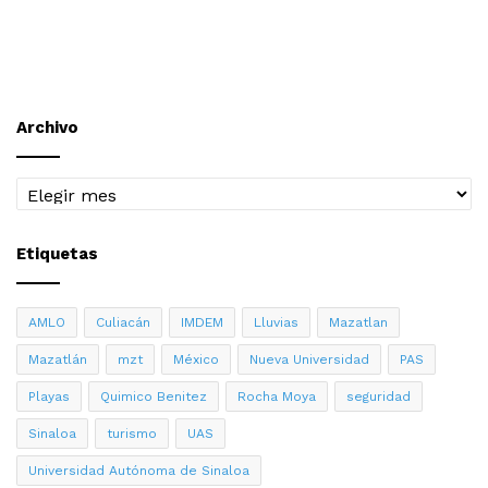
Archivo
Archivo
Etiquetas
AMLO
Culiacán
IMDEM
Lluvias
Mazatlan
Mazatlán
mzt
México
Nueva Universidad
PAS
Playas
Quimico Benitez
Rocha Moya
seguridad
Sinaloa
turismo
UAS
Universidad Autónoma de Sinaloa