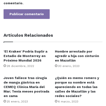
En el evento participaron además el director del Órgano
comentario.
Especializado en la Ejecución de Medidas para
Adolescentes, Pablo Manjarrez Gil y el director del
Patronato Impulsor del Deporte Sinaloense, David
Eduardo Vargas Rodríguez, entre otros.
Artículos Relacionados
Boxeo
Mazatlán
‘El Kraken’ Podría Suplir a
Hombre arrestado por
Estadio de Monterrey en
agredir a hija con cinturón
Próximo Mundial 2026
en Mazatlán
28 diciembre, 2022
30 enero, 2023
Joven fallece tras cirugía
¿Quién es memo romero y
de manga gástrica en
porque su nombre está
CEMEQ Clínica María del
apareciendo en todas las
Mar; Tenía meses postrada
calles de Mazatlán y las
en cama
redes sociales?
25 enero, 2023
6 marzo, 2023