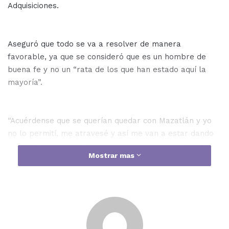
Adquisiciones.
Aseguró que todo se va a resolver de manera
favorable, ya que se consideró que es un hombre de
buena fe y no un “rata de los que han estado aquí la
mayoría”.
“Acuérdense que se querían quedar con Mazatlán y yo
no lo permití, me atravesé y así me van a estar dando
todo el tiempo… vamos a esperar, no me enoja, yo lo
Mostrar mas
entiendo, no se mandan solos, tienen un líder que les
dice que hagan. ¿Está tranquilo? Totalmente, yo no
tengo nada que ocultar”, indicó el alcalde Benítez
Torres.