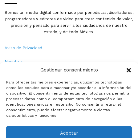
Somos un medio digital conformado por periodistas, diseñadores,
programadores y editores de video para crear contenido de valor,
precisión y pensado para servir a los ciudadanos de nuestro
estado, y de todo México.
Aviso de Privacidad
Nosotros
Gestionar consentimiento
Términos y Condiciones
Para ofrecer las mejores experiencias, utilizamos tecnologías
como las cookies para almacenar y/o acceder a la información del
Política de Cookies
dispositivo. El consentimiento de estas tecnologías nos permitirá
procesar datos como el comportamiento de navegación o las
Contacto
identificaciones únicas en este sitio. No consentir o retirar el
consentimiento, puede afectar negativamente a ciertas
características y funciones.
© Copyright 2026,PMX. Todos los derechos reservados.
Aceptar
Inicio
Local
Estatal
Nacional
Internacional
Deportes