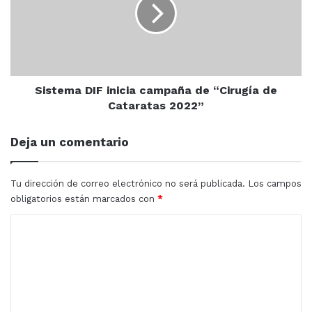
campaña
de
“Cirugía
de
Cataratas
2022”
Sistema DIF inicia campaña de “Cirugía de
Cataratas 2022”
Deja un comentario
Tu dirección de correo electrónico no será publicada.
Los campos
obligatorios están marcados con
*
C
o
m
e
n