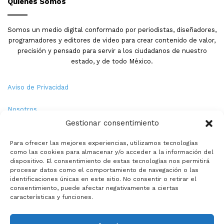
Quienes Somos
manifestó el funcionario
universitario al agregar que los
Somos un medio digital conformado por periodistas, diseñadores,
maestros inician labores el 15 de
programadores y editores de video para crear contenido de valor,
precisión y pensado para servir a los ciudadanos de nuestro
agosto con la semana de
estado, y de todo México.
capacitación docente y disciplinar.
Aviso de Privacidad
Nosotros
Sinaloa
UAS
Gestionar consentimiento
Términos y Condiciones
universidad autonoma de sinaloa
Para ofrecer las mejores experiencias, utilizamos tecnologías
como las cookies para almacenar y/o acceder a la información del
Política de Cookies
dispositivo. El consentimiento de estas tecnologías nos permitirá
procesar datos como el comportamiento de navegación o las
Contacto
identificaciones únicas en este sitio. No consentir o retirar el
consentimiento, puede afectar negativamente a ciertas
características y funciones.
© Copyright 2026,PMX. Todos los derechos reservados.