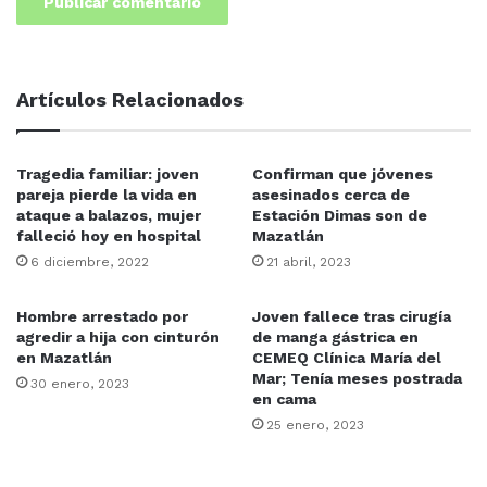
Señaló que el proceso de inscripción va bien respecto a
Artículos Relacionados
ciclos anteriores y también de acuerdo con lo planeado
para el inicio del nuevo ciclo escolar, y esto se debe a
que prácticamente todos los controles escolares de las
Tragedia familiar: joven
Confirman que jóvenes
pareja pierde la vida en
asesinados cerca de
escuelas y facultades hicieron un excelente trabajo.
ataque a balazos, mujer
Estación Dimas son de
falleció hoy en hospital
Mazatlán
6 diciembre, 2022
21 abril, 2023
Hombre arrestado por
Joven fallece tras cirugía
agredir a hija con cinturón
de manga gástrica en
en Mazatlán
“Desde aquí mi reconocimiento a
CEMEQ Clínica María del
Mar; Tenía meses postrada
30 enero, 2023
los responsables y auxiliares de
en cama
25 enero, 2023
controles escolares que
sacrificaron sus vacaciones para