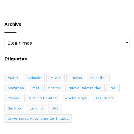
Archivo
Archivo
Etiquetas
AMLO
Culiacán
IMDEM
Lluvias
Mazatlan
Mazatlán
mzt
México
Nueva Universidad
PAS
Playas
Quimico Benitez
Rocha Moya
seguridad
Sinaloa
turismo
UAS
Universidad Autónoma de Sinaloa