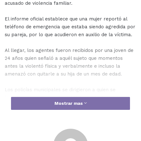
acusado de violencia familiar.
El informe oficial establece que una mujer reportó al
teléfono de emergencia que estaba siendo agredida por
su pareja, por lo que acudieron en auxilio de la víctima.
Al llegar, los agentes fueron recibidos por una joven de
24 años quien señaló a aquél sujeto que momentos
antes la violentó física y verbalmente e incluso la
amenazó con quitarle a su hija de un mes de edad.
Los policías municipales se dirigieron a quien se
identificó como Carlos Daniel “N”, de 27 años, quien ante
Mostrar mas
el señalamiento directo quedó formalmente detenido y
fue turnado a la autoridad correspondiente.