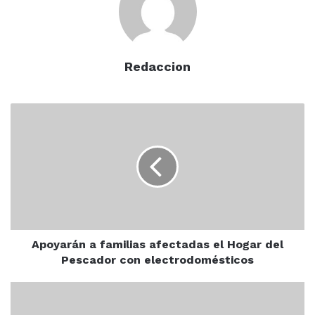
Detenido
Mazatlán
Policía municipal
Redaccion
Apoyarán
a
familias
afectadas
el
Hogar
del
Pescador
con
electrodomésticos
Apoyarán a familias afectadas el Hogar del
Pescador con electrodomésticos
Listo
‘Chile’