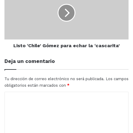
Gómez
para
echar
la
‘cascarita’
Listo ‘Chile’ Gómez para echar la ‘cascarita’
Deja un comentario
Tu dirección de correo electrónico no será publicada.
Los campos
obligatorios están marcados con
*
C
o
m
e
n